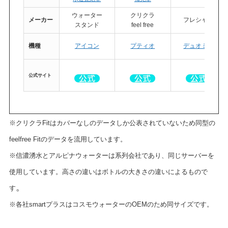
ウォーター
クリクラ
メーカー
フレシャス
スタンド
feel free
機種
アイコン
プティオ
デュオミニ
公式
サイト
※クリクラFitはカバーなしのデータしか公表されていないため同型の
feelfree Fitのデータを流用しています。
※信濃湧水とアルピナウォーターは系列会社であり、同じサーバーを
使用しています。高さの違いはボトルの大きさの違いによるもので
。
す
※各社smartプラスはコスモウォーターのOEMのため同サイズです。