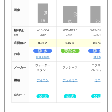
画像
幅×奥行
W18×D34
W25×D29.5
W25×D29.5
cm
=612
=737.5
=737.5
底面積㎡
0.06㎡
0.07㎡
0.07㎡
お水
・
水道直結型
補充型
ウォーター
エブリィ
メーカー
フレシャス
スタンド
フレシャス
機種
アイコン
デュオミニ
ミニ
公式
サイト