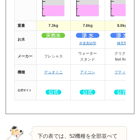
重量
7.3kg
7.6kg
8.0kg
お水
・
水道直結型
補充型
ウォーター
クリクラ
メーカー
フレシャス
スタンド
feel free
機種
デュオミニ
アイコン
プティオ
公式
サイト
下の表では、52機種を全部並べて