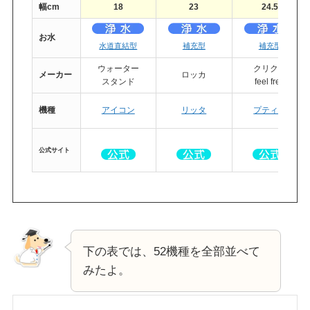
幅cm
18
23
24.5
お水
水道直結型
補充型
補充型
ウォーター
クリクラ
メーカー
ロッカ
スタンド
feel free
機種
アイコン
リッタ
プティオ
公式
サイト
下の表では、52機種を全部並べて
みたよ。