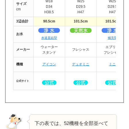
W18
W25
W25
サイズ
D34
D29.5
D29.5
cm
H38.5
H47
H47
3辺合計
90.5cm
101.5cm
101.5cm
お水
・
水道直結型
補充型
ウォーター
エブリィ
メーカー
フレシャス
スタンド
フレシャス
機種
アイコン
デュオミニ
ミニ
公式
サイト
下の表では、52機種を全部並べて