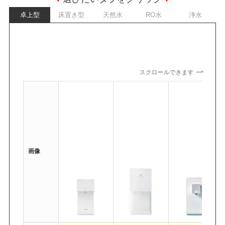
卓上型
床置き型
天然水
RO水
浄水
スクロールできます
画像