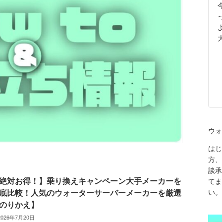
ウォ
はじ
方、
談承
絶対お得！】乗り換えキャンペーン大手メーカーを
てま
い。
底比較！人気のウォーターサーバーメーカーを厳選
のりかえ】
2026年7月20日