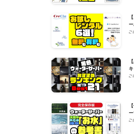
【
ー
【
キ
【
ー