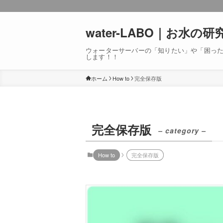
water-LABO｜お水の研
ウォーターサーバーの「知りたい」や「困っ
します！！
ホーム
How to
完全保存版
完全保存版
– category –
How to
完全保存版