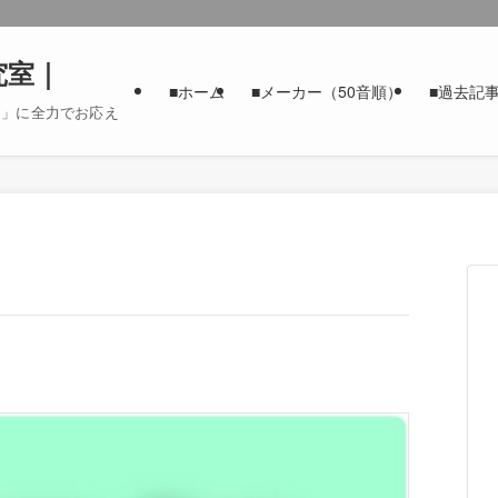
究室｜
■ホーム
■メーカー（50音順）
■過去記
た」に全力でお応え