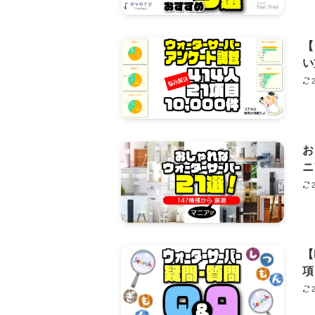
【
い
お
ニ
【
項