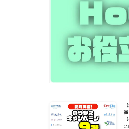
【
徹
【