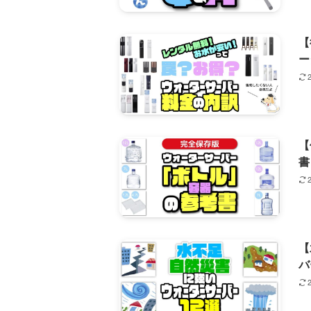
【
ー
【
書
【
バ