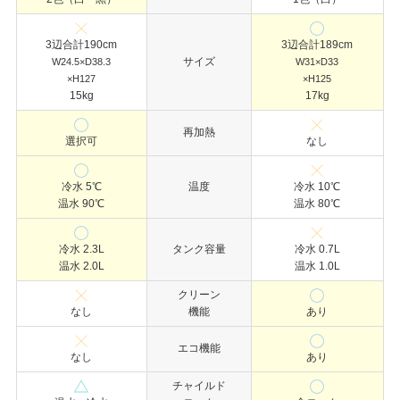
3辺合計190cm
3辺合計189cm
サイズ
W24.5×D38.3
W31×D33
×H127
×H125
15kg
17kg
再加熱
選択可
なし
冷水 5℃
温度
冷水 10℃
温水 90℃
温水 80℃
冷水 2.3L
タンク容量
冷水 0.7L
温水 2.0L
温水 1.0L
クリーン
なし
機能
あり
エコ機能
なし
あり
チャイルド