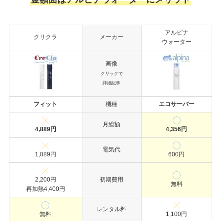
アルピナ
クリクラ
メーカー
ウォーター
画像
クリックで
詳細記事
フィット
機種
エコサーバー
月総額
4,889円
4,356円
電気代
1,089円
600円
2,200円
初期費用
無料
再加熱4,400円
レンタル料
無料
1,100円