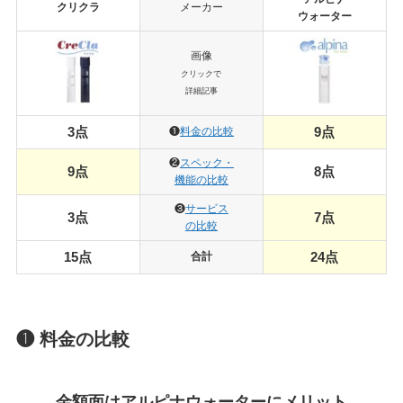
クリクラ
メーカー
ウォーター
画像
クリックで
詳細記事
3点
9
点
❶
料金の比較
❷
スペック・
9点
8点
機能の比較
❸
サービス
3
点
7
点
の比較
15点
24点
合計
❶ 料金の比較
金額面はアルピナウォーターにメリット