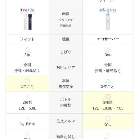
ウォーター
画像
クリックで
詳細記事
フィット
機種
エコサーバー
しばり
3年
3年
全国
全国
対応エリア
沖縄・離島除く
沖縄・離島除く
本体
1年ごと
無償交換
2年ごと
ボトル
2種類
3種類
の種類
12L・5.8L
12L・18.9L・7.6L
注文ノルマ
3ヶ月6本
なし
無料お試し