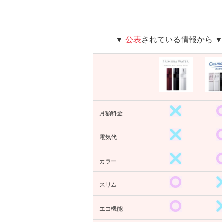
▼
公表
されている情報から 
月額料金
電気代
カラー
スリム
エコ機能