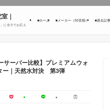
究室｜
■ホーム
■メーカー（50音順）
■過去記
た」に全力でお応え
ーサーバー比較】プレミアムウォ
ーター｜天然水対決 第3弾