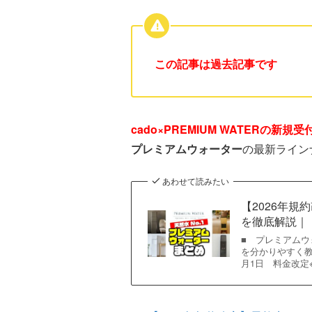
この記事は過去記事です
cado×PREMIUM WATERの新
プレミアムウォーター
の最新ライン
あわせて読みたい
【2026年規
を徹底解説｜
■ プレミアム
を分かりやすく教
月1日 料金改定※