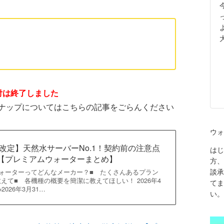
規受付は終了しました
ナップについてはこちらの記事をごらんください
ウォ
約改定】天然水サーバーNo.1！契約前の注意点
はじ
【プレミアムウォーターまとめ】
方、
談承
ウォーターってどんなメーカー？■ たくさんあるプラン
えて■ 各機種の概要を簡潔に教えてほしい！ 2026年4
てま
2026年3月31…
い。