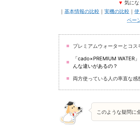
▼
気にな
｜
基本情報の比較
｜
実機の比較
｜
使
ペー
プレミアムウォーターとコス
「cado×PREMIUM WA
んな違いがあるの？
両方使っている人の率直な感
このような疑問に