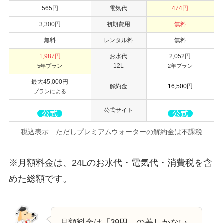
565円
電気代
474円
3,300円
初期費用
無料
無料
レンタル料
無料
1,987円
お水代
2,052円
12L
5年プラン
2年プラン
最大45,000円
解約金
16,500円
プランによ
る
公式サイト
税込表示 ただしプレミアムウォーターの解約金は不課税
※月額料金は、24Lのお水代・電気代・消費税を含
めた総額です。
月額料金は「39円」の差しかない