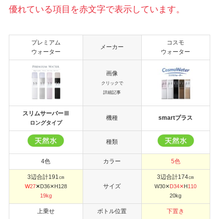
優れている項目を赤文字で表示しています。
プレミアム
コスモ
メーカー
ウォーター
ウォーター
画像
クリックで
詳細記事
スリムサーバーⅢ
機種
smartプラス
ロングタイプ
種類
4色
カラー
5色
3辺合計191㎝
3辺合計174㎝
サイズ
W
27
✕
D36✕H128
W30✕
D34✕
H
110
19kg
20kg
上乗せ
ボトル位置
下置き