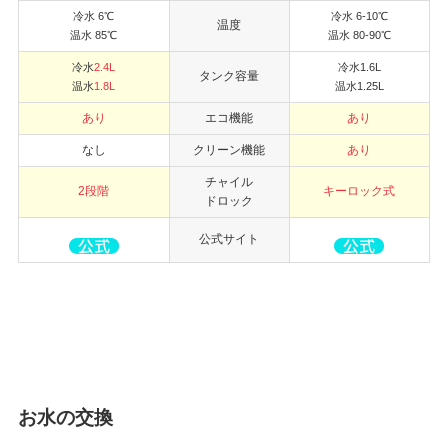
冷水 6℃
冷水 6-10℃
温度
温水 85℃
温水 80-90℃
冷水
2.4L
冷水1.6L
タンク容量
温水
1.8L
温水1.25L
あり
エコ機能
あり
なし
クリーン機能
あり
チャイル
2段階
キーロック式
ドロック
公式サイト
お水の交換