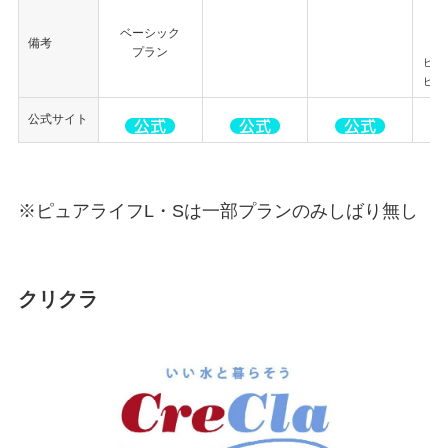
ベーシック
備考
ガ
プラン
ピュ
ピュ
公式サイト
※ピュアライフL・Sは一部プランのみしばり無し
クリクラ