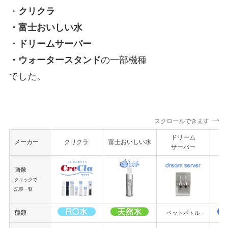
・
クリクラ
・富士おいしい水
・ドリームサーバー
・ウォータースタンド
の一部機種
でした。
スクロールできます
ドリーム
ウ
メーカー
クリクラ
富士おいしい水
サーバー
画像
クリックで
記事一覧
種類
ペットボトル