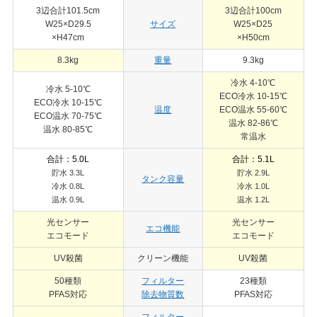
3辺合計101.5cm
3辺合計100cm
W25×D29.5
サイズ
W25×D25
×H47cm
×H50cm
8.3kg
重量
9.3kg
冷水 4-10℃
冷水 5-10℃
ECO冷水 10-15℃
ECO冷水 10-15℃
温度
ECO温水 55-60℃
ECO温水 70-75℃
温水 82-86℃
温水 80-85℃
常温水
合計
：
5.0L
合計：5.1L
貯水 3.3L
貯水 2.9L
タンク容量
冷水 0.8L
冷水 1.0L
温水 0.9L
温水 1.2L
光センサー
光センサー
エコ機能
エコモード
エコモード
UV殺菌
クリーン機能
UV殺菌
50種類
フィルター
23種類
PFAS対応
除去物質数
PFAS対応
フィルター