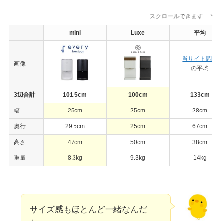
スクロールできます
mini
Luxe
平均
当サイト調査
画像
の平均
3辺合計
101.5cm
100cm
133cm
幅
25cm
25cm
28cm
奥行
29.5cm
25cm
67cm
高さ
47cm
50cm
38cm
重量
8.3kg
9.3kg
14kg
サイズ感もほとんど一緒なんだ