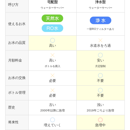
宅配型
浄水型
呼び方
ウォーターサーバー
ウォーターサーバー
使えるお水
一部ROフィルターあり
お水の品質
高い
水道水をろ過
月額料金
高い
安い
ボトルを購入
月定額制
お水の交換
必要
不要
ボトル管理
必要
不要
古い
浅い
歴史
2000年以降に急増
2019年ごろより急増
将来性
増えていく
急増中