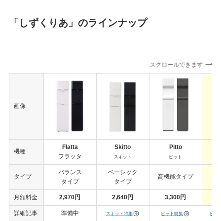
「しずくりあ」のラインナップ
スクロールできます
画像
Flatta
Skitto
Pitto
Pi
機種
フラッタ
スキット
ピット
バランス
ベーシック
タイプ
高機能タイプ
卓
タイプ
タイプ
月額料金
2,970円
2,640円
3,300円
詳細記事
準備中
スキット特集
ピット特集
ピッ