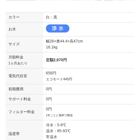
カラー
白・黒
お水
幅26×奥44.4×高47cm
サイズ
16.1kg
月額料金
定額2,970円
1ヵ月あたり
656円
電気代目安
エコモード445円
初期費用
0円
サポート料金
0円
0円
フィルター料金
1年ごとに無料で郵送
冷水：5-8℃
温水：85-93℃
温度帯
常温水