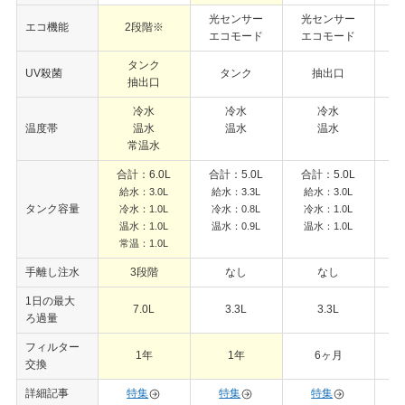
光センサー
光センサー
エコ機能
2段階※
光
エコモード
エコモード
タンク
UV殺菌
タンク
抽出口
抽出口
冷水
冷水
冷水
温度帯
温水
温水
温水
常温水
0
0
合計：6.0L
合計：5.0L
合計：5.0L
合
給水：3.0L
給水：3.3L
給水：3.0L
タンク容量
冷水：1.0L
冷水：0.8L
冷水：1.0L
温水：1.0L
温水：0.9L
温水：1.0L
温
0
0
常温：1.0L
手離し注水
3段階
なし
なし
1日の最大
7.0L
3.3L
3.3L
ろ過量
フィルター
1年
1年
6ヶ月
交換
詳細記事
特集
特集
特集