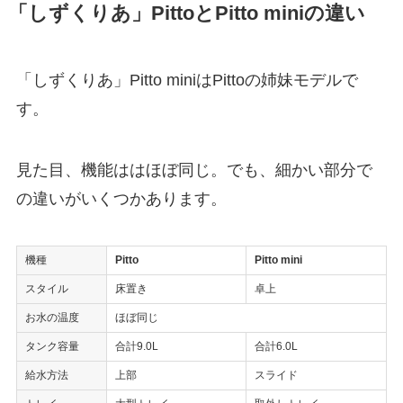
「しずくりあ」PittoとPitto miniの違い
「しずくりあ」Pitto miniはPittoの姉妹モデルで
す。
見た目、機能ははほぼ同じ。でも、細かい部分で
の違いがいくつかあります。
機種
Pitto
Pitto mini
スタイル
床置き
卓上
お水の温度
ほぼ同じ
タンク容量
合計9.0L
合計6.0L
給水方法
上部
スライド