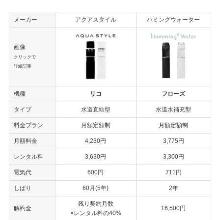
メーカー
アクアスタイル
ハミングウォーター
画像
クリックで
詳細記事
機種
リコ
フローズ
タイプ
水道直結型
水道水補充型
料金プラン
月額定額制
月額定額制
月額料金
4,230円
3,775円
レンタル料
3,630円
3,300円
電気代
600円
711円
しばり
60月(5年)
2年
残り契約月数
解約金
16,500円
×レンタル料の40%