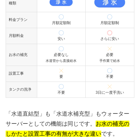
種類
料金プラン
月額定額制
月額定額制
月額料金
安い
さらに安い
お水の補充
必要なし
必要
水道管から直接給水
手作業で給水
設置工事
要
不要
タンクの洗浄
不要
3日に一度手洗い
「水道直結型」も「水道水補充型」もウォーター
サーバーとしての機能は同じです。
お水の補充の
しかたと設置工事の有無が大きな違い
です。