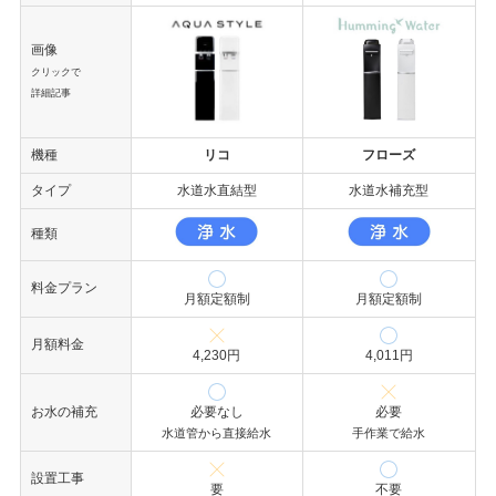
画像
クリックで
詳細記事
機種
リコ
フローズ
タイプ
水道水直結型
水道水補充型
種類
料金プラン
月額定額制
月額定額制
月額料金
4,230円
4,011円
お水の補充
必要なし
必要
水道管から直接給水
手作業で給水
設置工事
要
不要