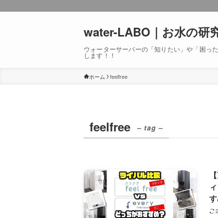
water-LABO｜お水の研
ウォーターサーバーの「知りたい」や「困っ
します！！
ホーム
feelfree
feelfree
– tag –
【
ィ
す