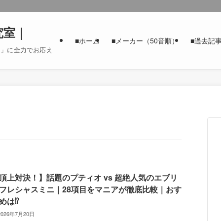
究室｜
■ホーム
■メーカー（50音順）
■過去記
た」に全力でお応え
頂上対決！】話題のプティオ vs 超絶人気のエブリ
フレシャスミニ｜28項目をマニアが徹底比較｜おす
めは⁉
2026年7月20日