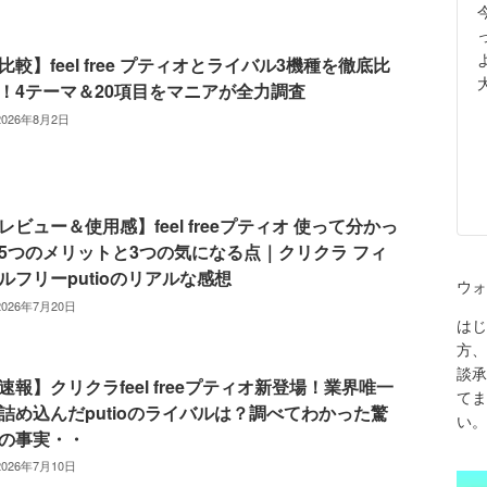
比較】feel free プティオとライバル3機種を徹底比
！4テーマ＆20項目をマニアが全力調査
2026年8月2日
レビュー＆使用感】feel freeプティオ 使って分かっ
5つのメリットと3つの気になる点｜クリクラ フィ
ルフリーputioのリアルな感想
ウォ
2026年7月20日
はじ
方、
談承
速報】クリクラfeel freeプティオ新登場！業界唯一
てま
詰め込んだputioのライバルは？調べてわかった驚
い。
の事実・・
2026年7月10日