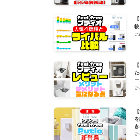
【
較
【
た
ー
【
を
き