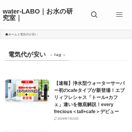
water-LABO｜お水の研
究室｜
ホーム
電気代が安い
電気代が安い
– tag –
【速報】浄水型ウォーターサーバ
ー初のcafeタイプが新登場！エブ
リィフレシャス「トール+カフ
ェ」違いを徹底解説！every
frecious＜tall+cafe＞デビュー
2026年7月23日