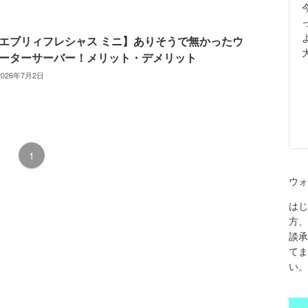
エブリィフレシャス ミニ】ありそうで無かったウ
ーターサーバー！メリット・デメリット
2026年7月2日
1
ウォ
はじ
方、
談承
てま
い。