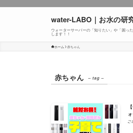
water-LABO｜お水の研
ウォーターサーバーの「知りたい」や「困っ
します！！
ホーム
赤ちゃん
赤ちゃん
– tag –
【
ォ